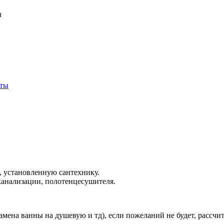
u
кты
ы, установленную сантехнику.
 канализации, полотенцесушителя.
амена ванны на душевую и тд), если пожеланий не будет, рассч