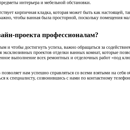
редметы интерьера и мебельной обстановки.
ствует кирпичная кладка, которая может быть как настоящей, т
 важно, чтобы ванная была просторной, поскольку помещения мал
зайн-проекта профессионалам?
тым и чтобы достигнуть успеха, важно обращаться за содейств
я эксклюзивных проектов отделки ванных комнат, которые позво
венное выполнение всех ремонтных и отделочных работ «под клю
зволяет нам успешно справляться со всеми взятыми на себя обя
ся к специалисту, созвонившись с нами по контактному телефон