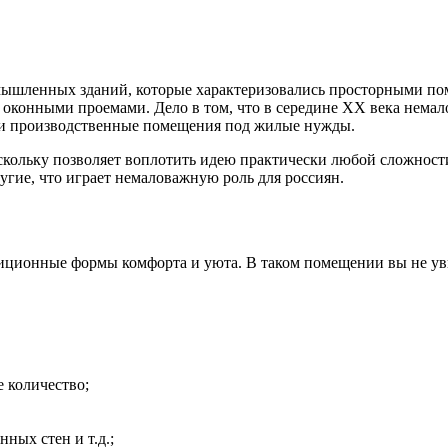
омышленных зданий, которые характеризовались просторными п
 оконными проемами. Дело в том, что в середине ХХ века немал
али производственные помещения под жилые нужды.
скольку позволяет воплотить идею практически любой сложности 
угие, что играет немаловажную роль для россиян.
диционные формы комфорта и уюта. В таком помещении вы не ув
 количество;
ных стен и т.д.;