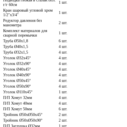
Подводка гибкая в стальн.опл.
1 шт.
г/г 60см
Кран шаровый угловой хром
1 шт.
1/2″х3/4″
Редуктор давления без
2 шт.
манометра
Комплект материалов для
1 шт.
сварной перемычки
Труба Ø50х1,8
6 шт.
Труба Ø40х1,5
4 шт.
Труба Ø32х1,5
4 шт.
Уголок Ø32х45°
4 шт.
Уголок Ø32х90°
4 шт.
Уголок Ø40х45°
4 шт.
Уголок Ø40х90°
4 шт.
Уголок Ø50х45°
4 шт.
Уголок Ø50х90°
4 шт.
Уголок Ø110х45°
1 шт.
П/П Хомут 32мм
4 шт.
П/П Хомут 40мм
4 шт.
П/П Хомут 50мм
6 шт.
Тройник Ø50хØ50х45°
2 шт.
Тройник Ø50хØ50х90°
2 шт.
П/П Заглушка Ø32мм
1 шт.