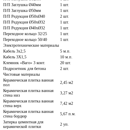
П/П Заглушка Ø40мм
1 шт.
П/П Заглушка Ø50мм
1 шт.
П/П Редукция Ø50хØ40
2 шт.
П/П Редукция Ø50хØ32
1 шт.
П/П Редукция Ø40хØ32
1 шт.
Переходное кольцо 32/25
1 шт.
Переходное кольцо 50/40
1 шт.
Электротехнические материалы
Кабель 3х2,5
5 м.п.
Кабель 3Х1,5
10 м.п.
Клемник «Ваго» 3 конт.
20 шт.
Подрозетник для бетона
2 шт.
Чистовые материалы
Керамическая плитка ванная
2,45 м2
пол
Керамическая плитка ванная
3,27 м2
стена низ
Керамическая плитка ванная
7,42 м2
стена верх
Керамическая плитка ванная
5,67 п.м.
стена бордюр
Затирка цементная для
2 уп.
керамической плитки