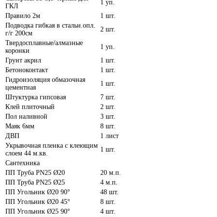
1 уп.
ГКЛ
Правило 2м
1 шт.
Подводка гибкая в стальн.опл.
2 шт.
г/г 200см
Твердосплавные/алмазные
1 уп.
коронки
Грунт акрил
1 шт.
Бетоноконтакт
1 шт.
Гидроизоляция обмазочная
1 шт.
цементная
Штуктурка гипсовая
7 шт.
Клей плиточный
2 шт.
Пол наливной
3 шт.
Маяк 6мм
8 шт.
ДВП
1 лист
Укрывочная пленка с клеющим
1 шт.
слоем 44 м.кв.
Сантехника
ПП Труба PN25 Ø20
20 м.п.
ПП Труба PN25 Ø25
4 м.п.
ПП Угольник Ø20 90°
48 шт.
ПП Угольник Ø20 45°
8 шт.
ПП Угольник Ø25 90°
4 шт.