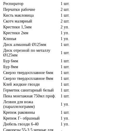
Респиратор
1 шт.
Перчатки рабочие
2 шт.
Кисть макловица
1 шт.
Скотч малярный
2 шт.
Крестики 1,5мм
2 уп.
Крестики 2мм
1 уп.
Клинья
1 уп.
Диск алмазный Ø125мм
1 шт.
Диск отрезной по металлу
1 шт.
Ø125мм
Бур 6мм
1 шт.
Бур 8мм
1 шт.
Сверло твердосплавное 6мм
1 шт.
Сверло твердосплавное 8мм
1 шт.
Клей жидкие гвозди
1 шт.
Герметик санитарный белый
1 шт.
Пена монтажная 750мл проф.
1 шт.
Лезвия для ножа
1 уп.
(параллелограмм)
Крепеж раковины
1 шт.
Крепеж Г- образный
1 уп.
Дюбель гвозди 6-40
1 уп.
Саморезы 55-3,5 черные для