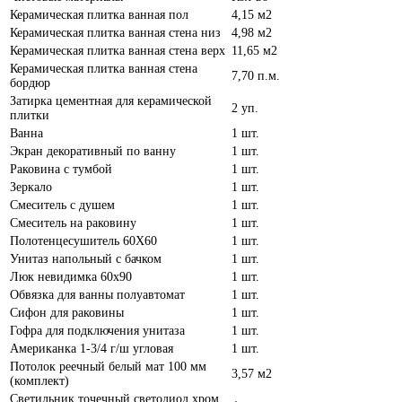
Керамическая плитка ванная пол
4,15 м2
Керамическая плитка ванная стена низ
4,98 м2
Керамическая плитка ванная стена верх
11,65 м2
Керамическая плитка ванная стена
7,70 п.м.
бордюр
Затирка цементная для керамической
2 уп.
плитки
Ванна
1 шт.
Экран декоративный по ванну
1 шт.
Раковина с тумбой
1 шт.
Зеркало
1 шт.
Смеситель с душем
1 шт.
Смеситель на раковину
1 шт.
Полотенцесушитель 60Х60
1 шт.
Унитаз напольный с бачком
1 шт.
Люк невидимка 60х90
1 шт.
Обвязка для ванны полуавтомат
1 шт.
Сифон для раковины
1 шт.
Гофра для подключения унитаза
1 шт.
Американка 1-3/4 г/ш угловая
1 шт.
Потолок реечный белый мат 100 мм
3,57 м2
(комплект)
Светильник точечный светодиод хром