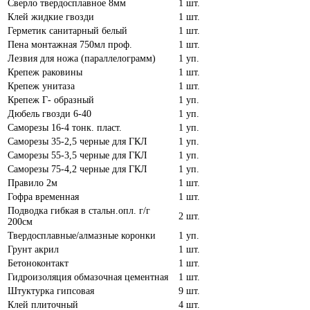
Сверло твердосплавное 8мм
1 шт.
Клей жидкие гвозди
1 шт.
Герметик санитарный белый
1 шт.
Пена монтажная 750мл проф.
1 шт.
Лезвия для ножа (параллелограмм)
1 уп.
Крепеж раковины
1 шт.
Крепеж унитаза
1 шт.
Крепеж Г- образный
1 уп.
Дюбель гвозди 6-40
1 уп.
Саморезы 16-4 тонк. пласт.
1 уп.
Саморезы 35-2,5 черные для ГКЛ
1 уп.
Саморезы 55-3,5 черные для ГКЛ
1 уп.
Саморезы 75-4,2 черные для ГКЛ
1 уп.
Правило 2м
1 шт.
Гофра временная
1 шт.
Подводка гибкая в стальн.опл. г/г
2 шт.
200см
Твердосплавные/алмазные коронки
1 уп.
Грунт акрил
1 шт.
Бетоноконтакт
1 шт.
Гидроизоляция обмазочная цементная
1 шт.
Штуктурка гипсовая
9 шт.
Клей плиточный
4 шт.