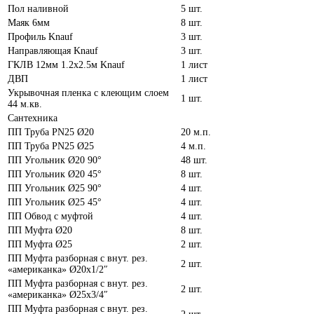
Пол наливной
5 шт.
Маяк 6мм
8 шт.
Профиль Knauf
3 шт.
Направляющая Knauf
3 шт.
ГКЛВ 12мм 1.2х2.5м Knauf
1 лист
ДВП
1 лист
Укрывочная пленка с клеющим слоем
1 шт.
44 м.кв.
Сантехника
ПП Труба PN25 Ø20
20 м.п.
ПП Труба PN25 Ø25
4 м.п.
ПП Угольник Ø20 90°
48 шт.
ПП Угольник Ø20 45°
8 шт.
ПП Угольник Ø25 90°
4 шт.
ПП Угольник Ø25 45°
4 шт.
ПП Обвод с муфтой
4 шт.
ПП Муфта Ø20
8 шт.
ПП Муфта Ø25
2 шт.
ПП Муфта разборная с внут. рез.
2 шт.
«американка» Ø20х1/2″
ПП Муфта разборная с внут. рез.
2 шт.
«американка» Ø25х3/4″
ПП Муфта разборная с внут. рез.