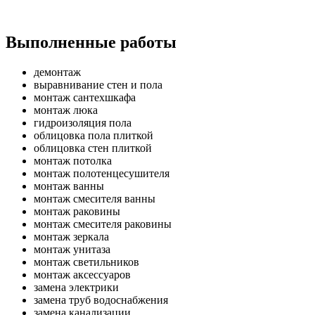
Выполненные работы
демонтаж
выравнивание стен и пола
монтаж сантехшкафа
монтаж люка
гидроизоляция пола
облицовка пола плиткой
облицовка стен плиткой
монтаж потолка
монтаж полотенцесушителя
монтаж ванны
монтаж смесителя ванны
монтаж раковины
монтаж смесителя раковины
монтаж зеркала
монтаж унитаза
монтаж светильников
монтаж аксессуаров
замена электрики
замена труб водоснабжения
замена канализации