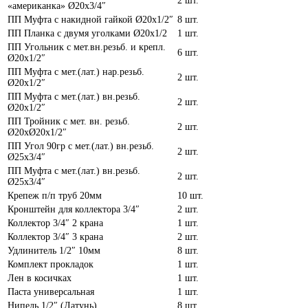
2 шт.
«американка» Ø20х3/4″
ПП Муфта с накидной гайкой Ø20х1/2″
8 шт.
ПП Планка с двумя уголками Ø20х1/2
1 шт.
ПП Угольник с мет.вн.резьб. и крепл.
6 шт.
Ø20х1/2″
ПП Муфта с мет.(лат.) нар.резьб.
2 шт.
Ø20х1/2″
ПП Муфта с мет.(лат.) вн.резьб.
2 шт.
Ø20х1/2″
ПП Тройник с мет. вн. резьб.
2 шт.
Ø20хØ20х1/2″
ПП Угол 90гр с мет.(лат.) вн.резьб.
2 шт.
Ø25х3/4″
ПП Муфта с мет.(лат.) вн.резьб.
2 шт.
Ø25х3/4″
Крепеж п/п труб 20мм
10 шт.
Кронштейн для коллектора 3/4″
2 шт.
Коллектор 3/4″ 2 крана
1 шт.
Коллектор 3/4″ 3 крана
2 шт.
Удлинитель 1/2″ 10мм
8 шт.
Комплект прокладок
1 шт.
Лен в косичках
1 шт.
Паста универсальная
1 шт.
Нипель 1/2″ (Латунь)
8 шт.