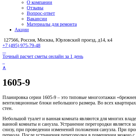
О компании
Отзывы
Вопрос-ответ
Вакансии
Материалы для ремонта
Акции
127566, Россия, Москва, Юрловский проезд, д14, к4
+7 (495) 975-79-48
Точный расчет сметы онлайн за 1 день
∧
1605-9
Планировка серии 1605-9 – это типовые многоэтажки «брежневс
вентиляционные блоки небольшого размера. Во всех квартирах
стен.
Небольшой туалет и ванная комната являются для многих влад
ванной комнаты и санузла. Устранение перегородки является з
снизу, при проведении изменений положения санузла. При про
периода. После устранения перегородки в помещении можно с