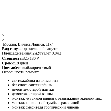
>
>
Москва, Вилиса Лациса, 11к4
Вид санузла:
раздельный санузел
Площадь:
ванная 2м2/туалет 0,8м2
Стоимость:
325 130 ₽
Сроки:
18 дней
Цвета:
бежевый/коричневый
Особенности ремонта
сантехкабина из гипсолита
без сноса сантехкабины
демонтаж старой плитки
демонтаж старой ванны
монтаж чугунной ванны с раздвижным экраном мдф
монтаж консольной тумбы с раковиной
монтаж смесителя тропический ливень