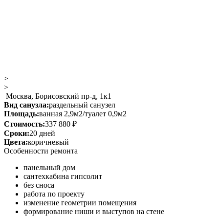
>
>
Москва, Борисовский пр-д, 1к1
Вид санузла:
раздельный санузел
Площадь:
ванная 2,9м2/туалет 0,9м2
Стоимость:
337 880 ₽
Сроки:
20 дней
Цвета:
коричневый
Особенности ремонта
панельный дом
сантехкабина гипсолит
без сноса
работа по проекту
изменение геометрии помещения
формирование ниши и выступов на стене