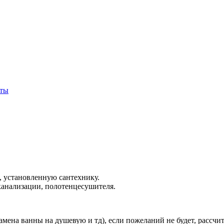
кты
ы, установленную сантехнику.
 канализации, полотенцесушителя.
амена ванны на душевую и тд), если пожеланий не будет, рассч