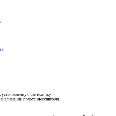
м
кты
ы, установленную сантехнику.
 канализации, полотенцесушителя.