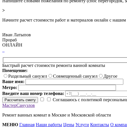
Напишите словами пожелания по ремонту (снос перегородок, з
>
Начните расчет стоимости работ и материалов онлайн с нашим
Иван Латыпов
Прораб
ОНЛАЙН
Быстрый расчет стоимости ремонта ванной комнаты
Помещение:
Раздельный санузел
Совмещенный санузел
Другое
Ваше имя:
Метро:
Введите ваш номер телефона:
Соглашаюсь с политикой персональн
Рассчитать смету
МастерСанузлов
Ремонт ванных комнат в Москве и Московской области
МЕНЮ
Главная
Наши работы
Цены
Услуги
Контакты
О компа