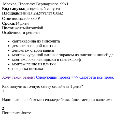
Москва, Проспект Вернадского, 99к1
Вид санузла:
раздельный санузел
Площадь:
ванная 2м2/туалет 0,8м2
Стоимость:
269 880 ₽
Сроки:
14 дней
Цвета:
желтый/голубой
Особенности ремонта
сантехкабина из гипсолита
демонтаж старой плитки
демонтаж старой ванны
монтаж чугунной ванны с экраном из плитки и нишей дл
монтаж люка невидимки в сантехшкаф
монтаж панно из плитки
покраска потолка
Хочу такой ремонт
Следующий проект >>>
Смотреть все прое
Как получить точную смету онлайн за 1 день?
1
Напишите в любом мессенджере ближайшее метро и ваше имя
2
Пришлите фото: