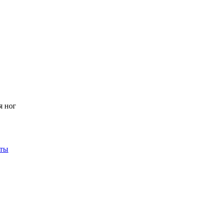
я ног
кты