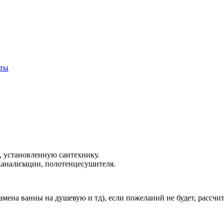
кты
ы, установленную сантехнику.
 канализации, полотенцесушителя.
амена ванны на душевую и тд), если пожеланий не будет, рассч