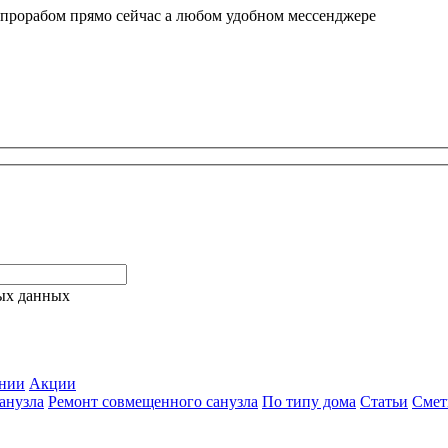
 прорабом прямо сейчас а любом удобном мессенджере
ых данных
нии
Акции
анузла
Ремонт совмещенного санузла
По типу дома
Статьи
Сме