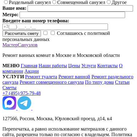
Раздельный санузел
Совмещенный санузел
Другое
Ваше имя:
Метро:
Введите ваш номер телефона:
Соглашаюсь с политикой
Рассчитать смету
персональных данных
МастерСанузлов
Ремонт ванных комнат в Москве и Московской области
МЕНЮ
Главная
Наши работы
Цены
Услуги
Контакты
О
компании
Акции
УСЛУГИ
Ремонт туалета
Ремонт ванной
Ремонт раздельного
санузла
Ремонт совмещенного санузла
По типу дома
Статьи
Сметы
+7 (495) 975-79-48
127566, Россия, Москва, Юрловский проезд, д14, к4
Перепечатка, а равно использование материалов с данного
сайта, разрешена только по согласию с владельцем. Политика