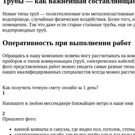
Трубы — как важнейшая составляющая
Новые типы труб — полиэтиленовые или металлопластиковые о
водопроводе, случайные физические воздействия. Более того,
помещении. Так что даже если старые стальные трубы, еще не
водопроводных труб.
Оперативность при выполнении работ
Обращаясь в нашу компанию хозяева могу рассчитывать на ко
приборов и типов коммуникации (труб, электрических кабелей)
фото представленных работ можно увидеть самые разные типы 
наших квалифицированных специалистов всегда можно рассчи
Как получить точную смету онлайн за 1 день?
1
Напишите в любом мессенджере ближайшее метро и ваше имя
2
Пришлите фото:
ванной комнаты и санузла, где видно пол, потолок, стен
сантехнического шкафа, где видно трубы гор и хол воды