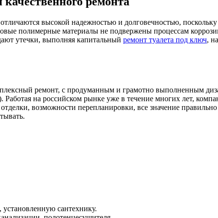
 качественного ремонта
тличаются высокой надежностью и долговечностью, поскольку 
 новые полимерные материалы не подвержены процессам коррози
 дают утечки, выполняя капитальный
ремонт туалета под ключ
, н
мплексный ремонт, с продуманным и грамотно выполненным диз
. Работая на российском рынке уже в течение многих лет, компа
отделки, возможности перепланировки, все значение правильно
тывать.
ы, установленную сантехнику.
 канализации, полотенцесушителя.