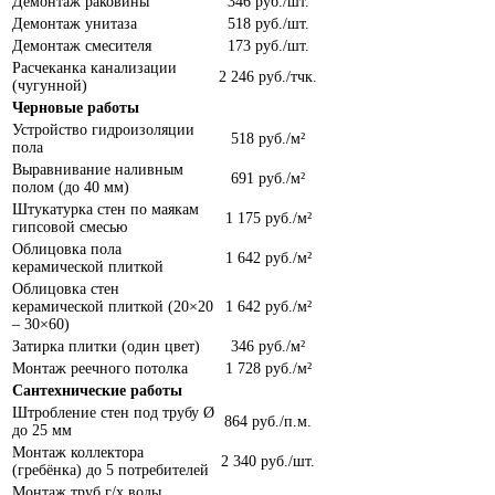
Демонтаж раковины
346 руб./шт.
Демонтаж унитаза
518 руб./шт.
Демонтаж смесителя
173 руб./шт.
Расчеканка канализации
2 246 руб./тчк.
(чугунной)
Черновые работы
Устройство гидроизоляции
518 руб./м²
пола
Выравнивание наливным
691 руб./м²
полом (до 40 мм)
Штукатурка стен по маякам
1 175 руб./м²
гипсовой смесью
Облицовка пола
1 642 руб./м²
керамической плиткой
Облицовка стен
керамической плиткой (20×20
1 642 руб./м²
– 30×60)
Затирка плитки (один цвет)
346 руб./м²
Монтаж реечного потолка
1 728 руб./м²
Сантехнические работы
Штробление стен под трубу Ø
864 руб./п.м.
до 25 мм
Монтаж коллектора
2 340 руб./шт.
(гребёнка) до 5 потребителей
Монтаж труб г/х воды