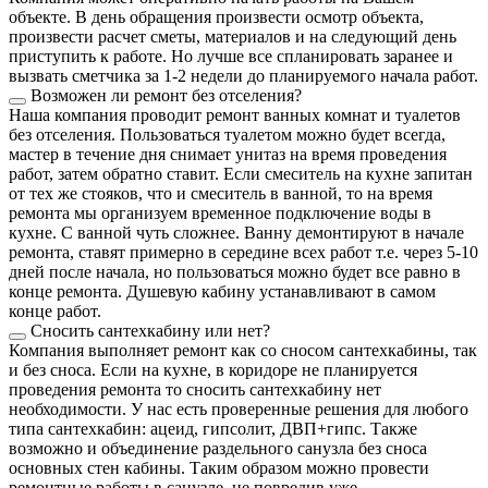
объекте. В день обращения произвести осмотр объекта,
произвести расчет сметы, материалов и на следующий день
приступить к работе. Но лучше все спланировать заранее и
вызвать сметчика за 1-2 недели до планируемого начала работ.
Возможен ли ремонт без отселения?
Наша компания проводит ремонт ванных комнат и туалетов
без отселения. Пользоваться туалетом можно будет всегда,
мастер в течение дня снимает унитаз на время проведения
работ, затем обратно ставит. Если смеситель на кухне запитан
от тех же стояков, что и смеситель в ванной, то на время
ремонта мы организуем временное подключение воды в
кухне. С ванной чуть сложнее. Ванну демонтируют в начале
ремонта, ставят примерно в середине всех работ т.е. через 5-10
дней после начала, но пользоваться можно будет все равно в
конце ремонта. Душевую кабину устанавливают в самом
конце работ.
Сносить сантехкабину или нет?
Компания выполняет ремонт как со сносом сантехкабины, так
и без сноса. Если на кухне, в коридоре не планируется
проведения ремонта то сносить сантехкабину нет
необходимости. У нас есть проверенные решения для любого
типа сантехкабин: ацеид, гипсолит, ДВП+гипс. Также
возможно и объединение раздельного санузла без сноса
основных стен кабины. Таким образом можно провести
ремонтные работы в санузле, не повредив уже