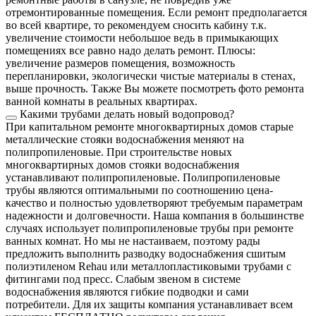
отремонтированные помещения. Если ремонт предполагается
во всей квартире, то рекомендуем сносить кабину т.к.
увеличение стоимости небольшое ведь в примыкающих
помещениях все равно надо делать ремонт. Плюсы:
увеличение размеров помещения, возможность
перепланировки, экологически чистые материалы в стенах,
выше прочность. Также Вы можете посмотреть фото ремонта
ванной комнаты в реальных квартирах.
Какими трубами делать новый водопровод?
При капитальном ремонте многоквартирных домов старые
металлические стояки водоснабжения меняют на
полипропиленовые. При строительстве новых
многоквартирных домов стояки водоснабжения
устанавливают полипропиленовые. Полипропиленовые
трубы являются оптимальными по соотношению цена-
качество и полностью удовлетворяют требуемым параметрам
надежности и долговечности. Наша компания в большинстве
случаях использует полипропиленовые трубы при ремонте
ванных комнат. Но мы не настаиваем, поэтому рады
предложить выполнить разводку водоснабжения сшитым
полиэтиленом Rehau или металлопластиковыми трубами с
фитингами под пресс. Слабым звеном в системе
водоснабжения являются гибкие подводки и сами
потребители. Для их защиты компания устанавливает всем