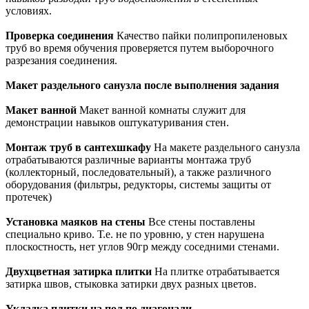
условиях.
Проверка соединения
Качество пайки полипропиленовых
труб во время обучения проверяется путем выборочного
разрезания соединения.
Макет раздельного санузла после выполнения задания
Макет ванной
Макет ванной комнаты служит для
демонстрации навыков оштукатуривания стен.
Монтаж труб в сантехшкафу
На макете раздельного санузла
отрабатываются различные варианты монтажа труб
(коллекторный, последовательный), а также различного
оборудования (фильтры, редукторы, системы защиты от
протечек)
Установка маяков на стены
Все стены поставлены
специально криво. Т.е. не по уровню, у стен нарушена
плоскостность, нет углов 90гр между соседними стенами.
Двухцветная затирка плитки
На плитке отрабатывается
затирка швов, стыковка затирки двух разных цветов.
Укладка плитки на пол по диагонали