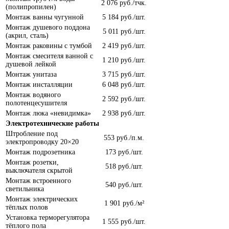
2 076 руб./тчк.
(полипропилен)
Монтаж ванны чугунной
5 184 руб./шт.
Монтаж душевого поддона
5 011 руб./шт.
(акрил, сталь)
Монтаж раковины с тумбой
2 419 руб./шт.
Монтаж смесителя ванной с
1 210 руб./шт.
душевой лейкой
Монтаж унитаза
3 715 руб./шт.
Монтаж инсталляции
6 048 руб./шт.
Монтаж водяного
2 592 руб./шт.
полотенцесушителя
Монтаж люка «невидимка»
2 938 руб./шт.
Электротехнические работы
Штробление под
553 руб./п.м.
электропроводку 20×20
Монтаж подрозетника
173 руб./шт.
Монтаж розетки,
518 руб./шт.
выключателя скрытой
Монтаж встроенного
540 руб./шт.
светильника
Монтаж электрических
1 901 руб./м²
тёплых полов
Установка терморегулятора
1 555 руб./шт.
тёплого пола