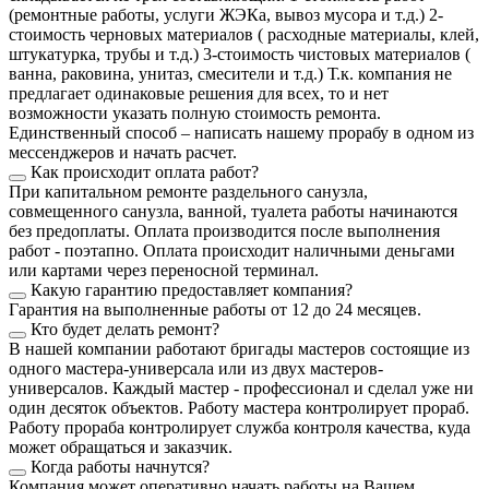
(ремонтные работы, услуги ЖЭКа, вывоз мусора и т.д.) 2-
стоимость черновых материалов ( расходные материалы, клей,
штукатурка, трубы и т.д.) 3-стоимость чистовых материалов (
ванна, раковина, унитаз, смесители и т.д.) Т.к. компания не
предлагает одинаковые решения для всех, то и нет
возможности указать полную стоимость ремонта.
Единственный способ – написать нашему прорабу в одном из
мессенджеров и начать расчет.
Как происходит оплата работ?
При капитальном ремонте раздельного санузла,
совмещенного санузла, ванной, туалета работы начинаются
без предоплаты. Оплата производится после выполнения
работ - поэтапно. Оплата происходит наличными деньгами
или картами через переносной терминал.
Какую гарантию предоставляет компания?
Гарантия на выполненные работы от 12 до 24 месяцев.
Кто будет делать ремонт?
В нашей компании работают бригады мастеров состоящие из
одного мастера-универсала или из двух мастеров-
универсалов. Каждый мастер - профессионал и сделал уже ни
один десяток объектов. Работу мастера контролирует прораб.
Работу прораба контролирует служба контроля качества, куда
может обращаться и заказчик.
Когда работы начнутся?
Компания может оперативно начать работы на Вашем