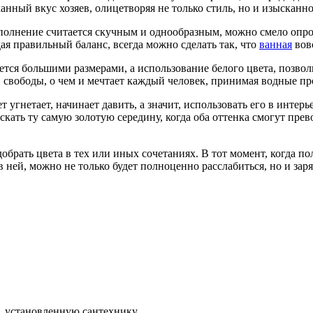
нный вкус хозяев, олицетворяя не только стиль, но и изысканно
полнение считается скучным и однообразным, можно смело опров
дая правильный баланс, всегда можно сделать так, что
ванная
вов
ается большими размерами, а использование белого цвета, позв
, свободы, о чем и мечтает каждый человек, принимая водные п
т угнетает, начинает давить, а значит, использовать его в инте
скать ту самую золотую середину, когда оба оттенка смогут прев
добрать цвета в тех или иных сочетаниях. В тот момент, когда п
ней, можно не только будет полноценно расслабиться, но и зар
ы, установленную сантехнику.