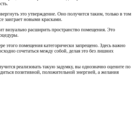
сть.
ергнуть это утверждение. Оно получится таким, только в том
се заиграет новыми красками.
олит визуально расширить пространство помещения. Это
роцедуры.
рьере этого помещения категорически запрещено. Здесь важно
осходно сочетаться между собой, делая это без лишних
олучится реализовать такую задумку, вы однозначно оцените по
ядиться позитивной, положительной энергией, а желания