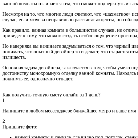
ванной комнаты отличается тем, что сможет подчеркнуть изыска
Несмотря на то, что многие люди считают, что «шахматное» ис
случае, если хозяева неправильно расставят акценты, но соблю
Как правило, ванная комната в большинстве случаев, не отлич
приведет к тому, что можно создать особое ощущение простора
Но наверняка вы начинаете задумываться о том, что черный цве
понимать, что опытный дизайнер то и делает, что старается оты
излишеств.
Основная задача дизайнера, заключается в том, чтобы умело по
достоинству монохромную отделку ванной комнаты. Находясь в 
покинуть ее, однозначно отпадет.
Как получить точную смету онлайн за 1 день?
1
Напишите в любом мессенджере ближайшее метро и ваше имя
2
Пришлите фото:
ванной комнаты и санузла, где видно пол, потолок, стен