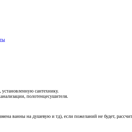
кты
ы, установленную сантехнику.
 канализации, полотенцесушителя.
амена ванны на душевую и тд), если пожеланий не будет, рассч