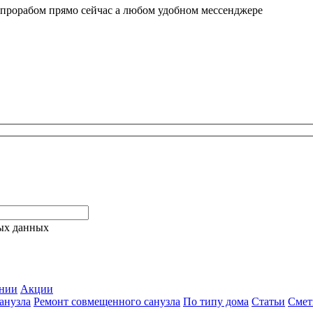
 прорабом прямо сейчас а любом удобном мессенджере
ых данных
нии
Акции
анузла
Ремонт совмещенного санузла
По типу дома
Статьи
Сме